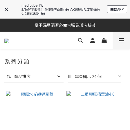
medicube TW
開啟APP
8月APP下載禮💕_贈 夏季亮白組 (維他命C穀胱甘肽面膜+維他
棉片冠軍王✨均一價$899
命C晶球凝霜4.5g)
夏季深層清潔必備🫧張員瑛洗臉機
棉片冠軍王✨均一價$899
加入LINE好友💚即享免運🛒
棉片冠軍王✨均一價$899
系列分類
商品排序
每頁顯示 24 個