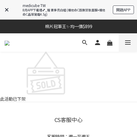
medicube TW
開啟APP
8月APP下載禮💕_贈 夏季亮白組 (維他命C穀胱甘肽面膜+維他
命C晶球凝霜4.5g)
棉片冠軍王✨均一價$899
棉片冠軍王✨均一價$899
夏季深層清潔必備🫧張員瑛洗臉機
加入LINE好友💚即享免運🛒
棉片冠軍王✨均一價$899
此活動已下架
CS客服中心
客服時間：週一至週五