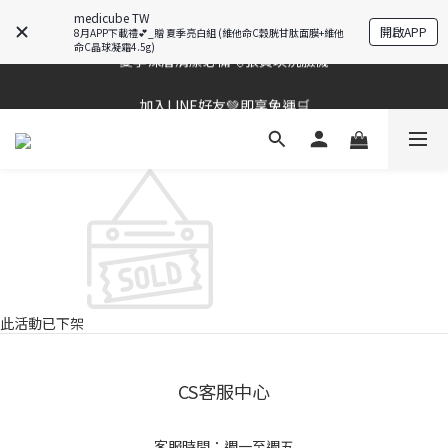
棉片冠軍王✨均一價$899
medicube TW
開啟APP
8月APP下載禮💕_贈 夏季亮白組 (維他命C穀胱甘肽面膜+維他
命C晶球凝霜4.5g)
夏季深層清潔必備🫧張員瑛洗臉機
棉片冠軍王✨均一價$899
加入LINE好友💚即享免運🛒
棉片冠軍王✨均一價$899
此活動已下架
CS客服中心
客服時間：週一至週五