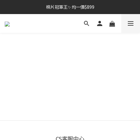
棉片冠軍王✨均一價$899
棉片冠軍王✨均一價$899
夏季深層清潔必備🫧張員瑛洗臉機
加入LINE好友💚即享免運🛒
棉片冠軍王✨均一價$899
CS客服中心