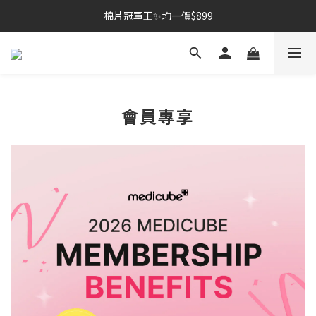
棉片冠軍王✨均一價$899
棉片冠軍王✨均一價$899
夏季深層清潔必備🫧張員瑛洗臉機
加入LINE好友💚即享免運🛒
棉片冠軍王✨均一價$899
會員專享