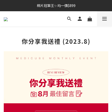
棉片冠軍王✨均一價$899
棉片冠軍王✨均一價$899
夏季深層清潔必備🫧張員瑛洗臉機
加入LINE好友💚即享免運🛒
你分享我送禮 (2023.8)
棉片冠軍王✨均一價$899