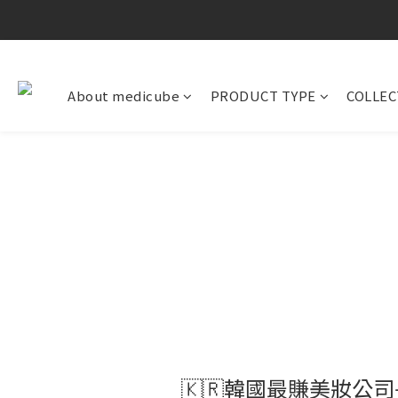
About medicube
PRODUCT TYPE
COLLEC
🇰🇷韓國最賺美妝