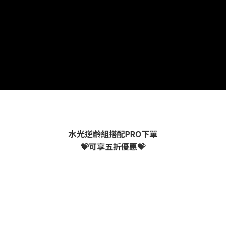
水光逆齡組搭配PRO下單
💝可享五折優惠💝