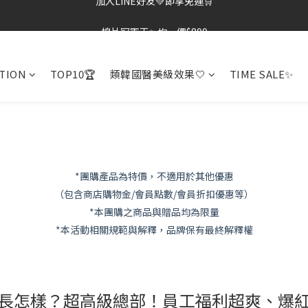
棉片冠軍王✨均一價$899
棉片冠軍王✨均一價$899
TION
TOP10🏆
類韓國醫美級效果🤍
TIME SALE✨
*團購產品為特價，不適用於其他優惠
（包含商店購物金/會員點數/會員折扣優惠等）
*本團購之商品與贈品均為限量
*本活動相關規範與解釋，品牌保有最終解釋權
公司長怎樣？超高級總部！員工福利超爽、爆