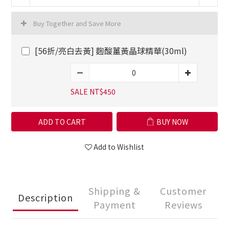
Buy Together and Save More
[56折/亮白去黃] 麴酸薑黃晶球精華(30ml)
SALE NT$450
ADD TO CART
BUY NOW
Add to Wishlist
Shipping &
Customer
Description
Payment
Reviews