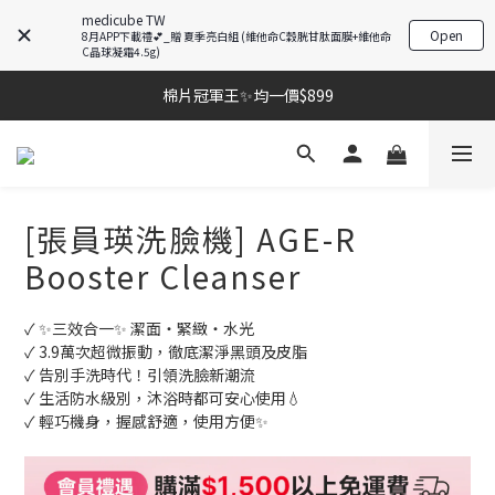
medicube TW
Open
8月APP下載禮💕_贈 夏季亮白組 (維他命C穀胱甘肽面膜+維他命
C晶球凝霜4.5g)
棉片冠軍王✨均一價$899
棉片冠軍王✨均一價$899
夏季深層清潔必備🫧張員瑛洗臉機
加入LINE好友💚即享免運🛒
棉片冠軍王✨均一價$899
[張員瑛洗臉機] AGE-R
Booster Cleanser
✓ ✨三效合一✨ 潔面・緊緻・水光
✓ 3.9萬次超微振動，徹底潔淨黑頭及皮脂
✓ 告別手洗時代！引領洗臉新潮流
✓ 生活防水級別，沐浴時都可安心使用💧
✓ 輕巧機身，握感舒適，使用方便✨