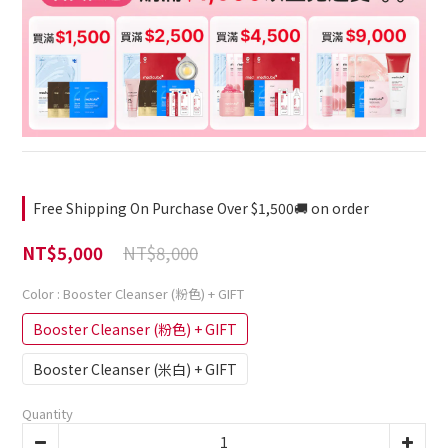
Free Shipping On Purchase Over $1,500🚚 on order
NT$8,000
NT$5,000
Color
: Booster Cleanser (粉色) + GIFT
Booster Cleanser (粉色) + GIFT
Booster Cleanser (米白) + GIFT
Quantity