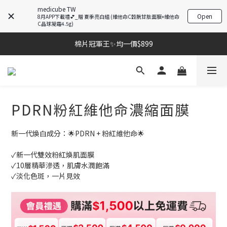
medicube TW
Open
8月APP下載禮💕_贈 夏季亮白組 (維他命C穀胱甘肽面膜+維他命
棉片冠軍王✨均一價$899
C晶球凝霜4.5g)
棉片冠軍王✨均一價$899
夏季深層清潔必備🫧張員瑛洗臉機
加入LINE好友💚即享免運🛒
棉片冠軍王✨均一價$899
PDRN粉紅維他命濃縮面膜
新一代煥白成分：🌟PDRN + 粉紅維他命🌟
✓新一代雙效粉紅煥肌面膜
✓10層精華滲透，肌膚水潤飽滿
✓淡化色斑，一片見效