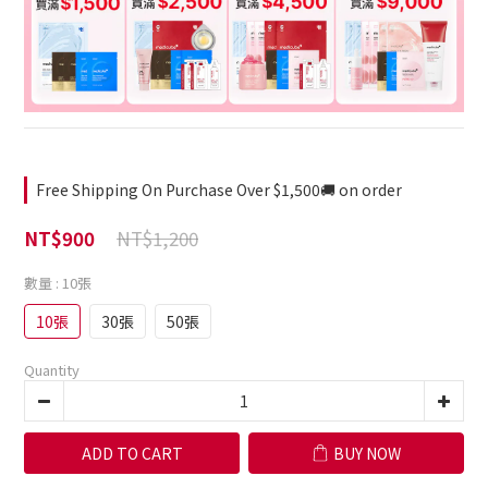
Free Shipping On Purchase Over $1,500🚚 on order
NT$1,200
NT$900
數量
: 10張
10張
30張
50張
Quantity
ADD TO CART
BUY NOW