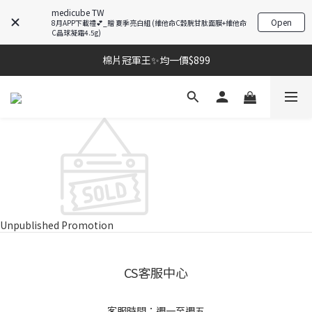
medicube TW
Open
8月APP下載禮💕_贈 夏季亮白組 (維他命C穀胱甘肽面膜+維他命
C晶球凝霜4.5g)
棉片冠軍王✨均一價$899
棉片冠軍王✨均一價$899
夏季深層清潔必備🫧張員瑛洗臉機
加入LINE好友💚即享免運🛒
棉片冠軍王✨均一價$899
Unpublished Promotion
CS客服中心
客服時間：週一至週五