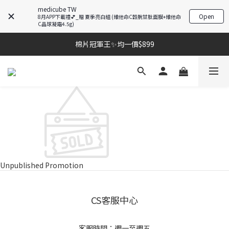
medicube TW
Open
8月APP下載禮💕_贈 夏季亮白組 (維他命C穀胱甘肽面膜+維他命
C晶球凝霜4.5g)
棉片冠軍王✨均一價$899
棉片冠軍王✨均一價$899
夏季深層清潔必備🫧張員瑛洗臉機
加入LINE好友💚即享免運🛒
棉片冠軍王✨均一價$899
Unpublished Promotion
CS客服中心
客服時間：週一至週五