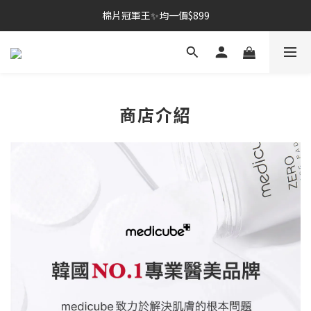
棉片冠軍王✨均一價$899
棉片冠軍王✨均一價$899
夏季深層清潔必備🫧張員瑛洗臉機
加入LINE好友💚即享免運🛒
棉片冠軍王✨均一價$899
商店介紹