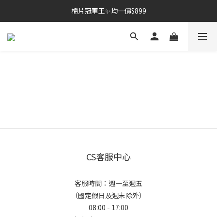
棉片冠軍王✨均一價$899
棉片冠軍王✨均一價$899
夏季深層清潔必備🫧張員瑛洗臉機
加入LINE好友💚即享免運🛒
棉片冠軍王✨均一價$899
CS客服中心
客服時間：週一至週五
（國定假日及週末除外）
08:00 - 17:00