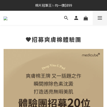
棉片冠軍王✨均一價$899
棉片冠軍王✨均一價$899
夏季深層清潔必備🫧張員瑛洗臉機
加入LINE好友💚即享免運🛒
🤎招募爽膚棉體驗團
棉片冠軍王✨均一價$899