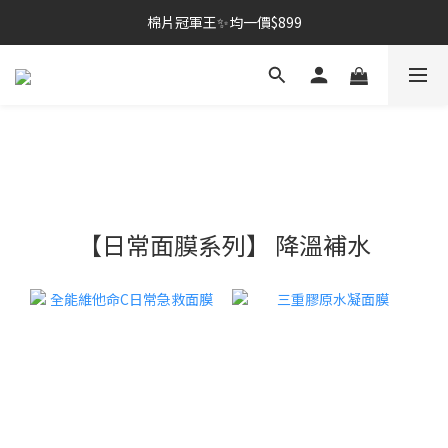
棉片冠軍王✨均一價$899
棉片冠軍王✨均一價$899
夏季深層清潔必備🫧張員瑛洗臉機
加入LINE好友💚即享免運🛒
棉片冠軍王✨均一價$899
【日常面膜系列】 降溫補水