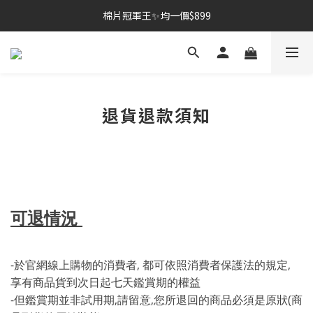
棉片冠軍王✨均一價$899
棉片冠軍王✨均一價$899
夏季深層清潔必備🫧張員瑛洗臉機
加入LINE好友💚即享免運🛒
退貨退款須知
棉片冠軍王✨均一價$899
可退情況
-於官網線上購物的消費者, 都可依照消費者保護法的規定,
享有商品貨到次日起七天鑑賞期的權益
-但鑑賞期並非試用期,請留意,您所退回的商品必須是原狀(商