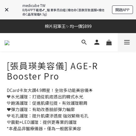
medicube TW
開啟APP
8月APP下載禮💕_贈 夏季亮白組 (維他命C穀胱甘肽面膜+維他
命C晶球凝霜4.5g)
棉片冠軍王✨均一價$899
棉片冠軍王✨均一價$899
夏季深層清潔必備🫧張員瑛洗臉機
加入LINE好友💚即享免運🛒
[張員瑛美容儀] AGE-R
棉片冠軍王✨均一價$899
Booster Pro
DCard卡友大讚4.9顆星！全效多功能美容儀🌟
🧡水光護理：打造從肌底透出的韓式水光
💚飽滿護理：促進肌膚拉提，有效護理眼周
❤️彈力護理：有助改善臉部彈力輪廓
💙毛孔護理：提升肌膚滲透度 強效緊緻毛孔
💜震動+LED護理：提供更專業的護理
*本產品非醫療儀器，僅為一般居家美容