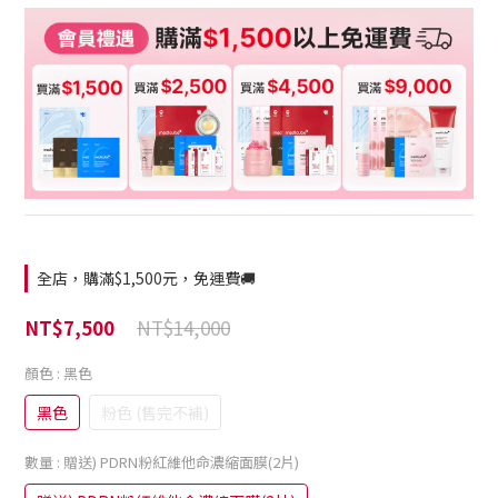
全店，購滿$1,500元，免運費🚚
NT$14,000
NT$7,500
顏色
: 黑色
黑色
粉色 (售完不補)
數量
: 贈送) PDRN粉紅維他命濃縮面膜(2片)