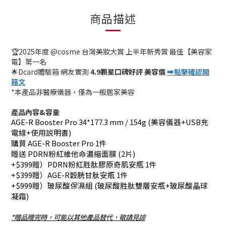
商品描述
🏆
2025年度 @cosme 台灣美妝大賞
上半年新秀賞 最佳【美容家
電】第一名
🌟
Dcard體驗箱 網友實測
4.9顆星口碑好評 美容儀
➡️
點擊確認開
箱文
*本產品非醫療儀器，僅為一般居家美容
產品內容&容量
AGE-R Booster Pro 34*177.3 mm / 154g (美容儀器+USB充
電線+使用説明書)
購買 AGE-R Booster Pro 1件 
贈送 PDRN粉紅維他命濃縮面膜 (2片)
+$399贈）PDRN粉紅胜肽膠原奇肌安瓶 1件 
+$399贈）AGE-R穀胱甘肽安瓶 1件 
+$999贈）玻尿酸保濕組 (玻尿酸胜肽雙層安瓶+玻尿酸晶球
凝霜)
*贈品贈完時，可能以其他產品替代，敬請見諒