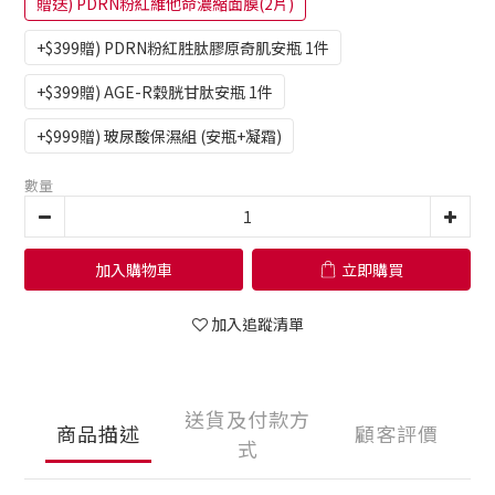
贈送) PDRN粉紅維他命濃縮面膜(2片)
+$399贈) PDRN粉紅胜肽膠原奇肌安瓶 1件
+$399贈) AGE-R穀胱甘肽安瓶 1件
+$999贈) 玻尿酸保濕組 (安瓶+凝霜)
數量
加入購物車
立即購買
加入追蹤清單
送貨及付款方
商品描述
顧客評價
式