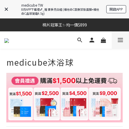
medicube TW
開啟APP
8月APP下載禮💕_贈 夏季亮白組 (維他命C穀胱甘肽面膜+維他
命C晶球凝霜4.5g)
棉片冠軍王✨均一價$899
棉片冠軍王✨均一價$899
夏季深層清潔必備🫧張員瑛洗臉機
加入LINE好友💚即享免運🛒
medicube沐浴球
棉片冠軍王✨均一價$899