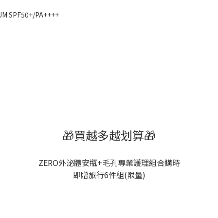
M SPF50+/PA++++
🎁買越多越划算🎁
ZERO外泌體安瓶+毛孔專業護理組合購時
即贈旅行6件組(限量)