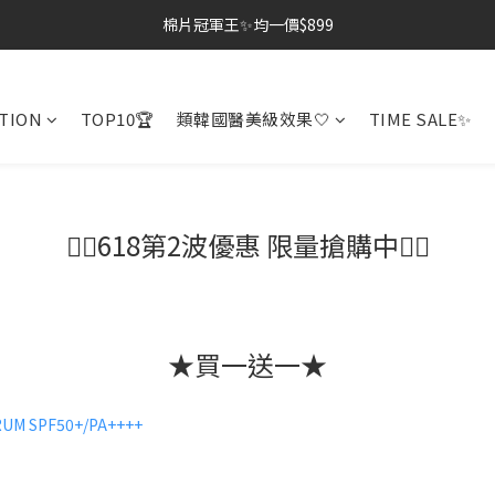
棉片冠軍王✨均一價$899
棉片冠軍王✨均一價$899
夏季深層清潔必備🫧張員瑛洗臉機
TION
TOP10🏆
類韓國醫美級效果🤍
TIME SALE✨
加入LINE好友💚即享免運🛒
棉片冠軍王✨均一價$899
🏃‍♀️618第2波優惠 限量搶購中🏃‍♀️
★買一送一★