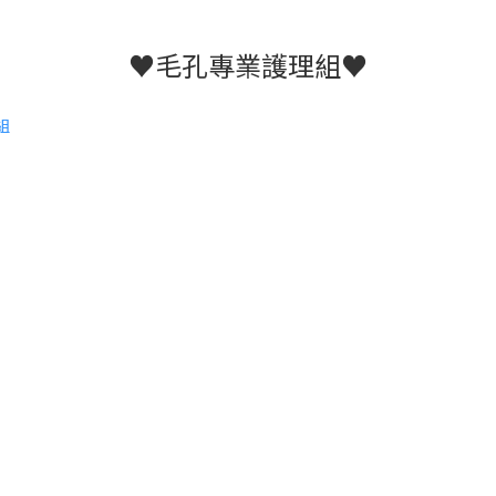
♥毛孔專業護理組♥