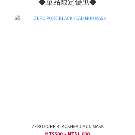
◆單品限定優惠◆
ZERO PORE BLACKHEAD MUD MASK
NT$500 ~ NT$1,000