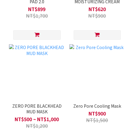
PAD 2.0
MOISTURIZING CREAM
NT$899
NT$620
NT$1,700
NT$900
ZERO PORE BLACKHEAD
Zero Pore Cooling Mask
MUD MASK
NT$900
NT$500 ~ NT$1,000
NT$1,500
NT$1,200