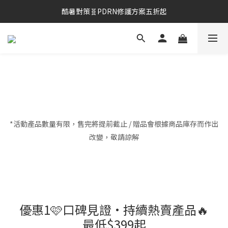
酷暑對策🧬PDRN修護方案五折起
酷暑對策🧬PDRN修護方案五折起
夏季深層清潔必備🫧張員瑛洗臉機
加入LINE好友💚即享免運🛒
酷暑對策🧬PDRN修護方案五折起
*活動產品數量有限，售完將提前截止 /
贈品會根據商品庫存而作出
改變，敬請諒解
優惠1🩷口碑見證·持續熱賣產品🔥
最低$399起