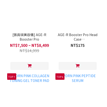
[張員瑛美容儀] AGE-R
AGE-R Booster Pro Head
Booster Pro
Case
(Black/Pink/Lemon)
NT$7,500 ~ NT$8,499
NT$175
NT$14,999
TOP 7
TOP 6