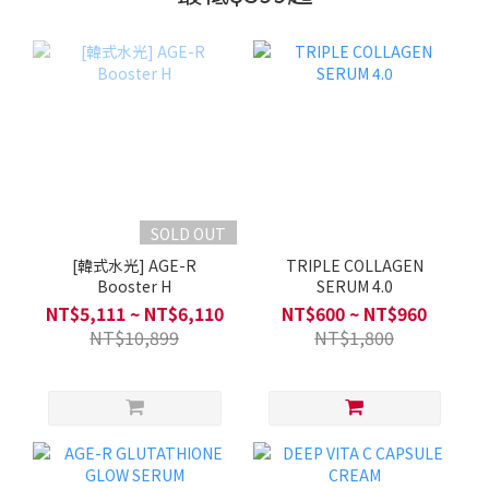
SOLD OUT
[韓式水光] AGE-R
TRIPLE COLLAGEN
Booster H
SERUM 4.0
NT$5,111 ~ NT$6,110
NT$600 ~ NT$960
NT$10,899
NT$1,800