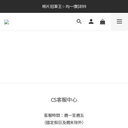
棉片冠軍王✨均一價$899
棉片冠軍王✨均一價$899
夏季深層清潔必備🫧張員瑛洗臉機
加入LINE好友💚即享免運🛒
棉片冠軍王✨均一價$899
CS客服中心
客服時間：週一至週五
（國定假日及週末除外）