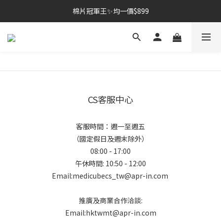
棉片冠軍王✨均一價$899
棉片冠軍王✨均一價$899
夏季深層清潔必備🫧張員瑛洗臉機
加入LINE好友💚即享免運🛒
棉片冠軍王✨均一價$899
CS客服中心
客服時間：週一至週五
（國定假日及週末除外）
08:00 - 17:00
午休時間: 10:50 - 12:00
Email:medicubecs_tw@apr-in.com
推廣及商業合作洽談:
Email:hktwmt@apr-in.com