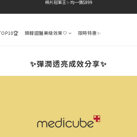
夏季深層清潔必備🫧張員瑛洗臉機
棉片冠軍王✨均一價$899
加入LINE好友💚即享免運🛒
OP10🏆
類韓國醫美級效果🤍
限時特惠✨
棉片冠軍王✨均一價$899
✨彈潤透亮成效分享✨