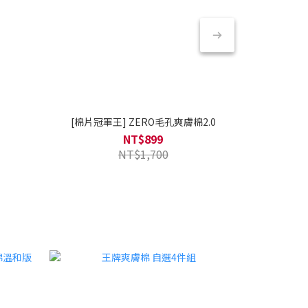
[棉片冠軍王] ZERO毛孔爽膚棉2.0
PDR
NT$899
NT$1,700
TOP 9