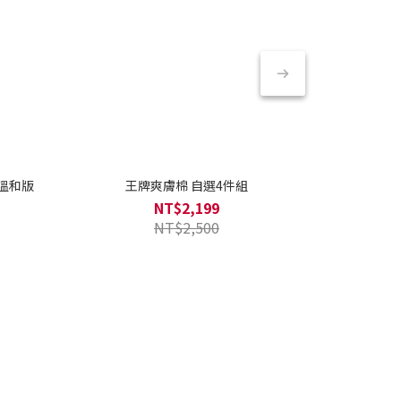
棉溫和版
王牌爽膚棉 自選4件組
[韓國藥
NT$2,199
NT$2,500