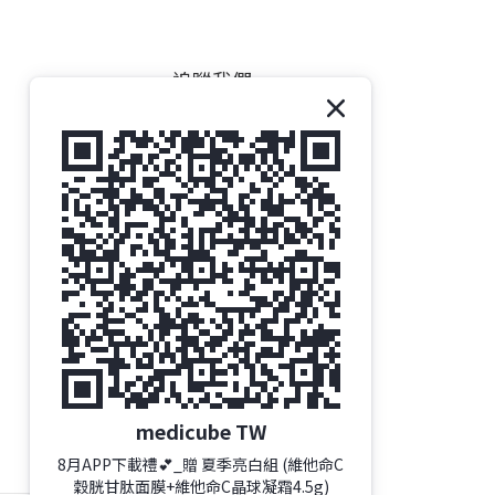
追蹤我們
medicube TW
8月APP下載禮💕_贈 夏季亮白組 (維他命C
穀胱甘肽面膜+維他命C晶球凝霜4.5g)