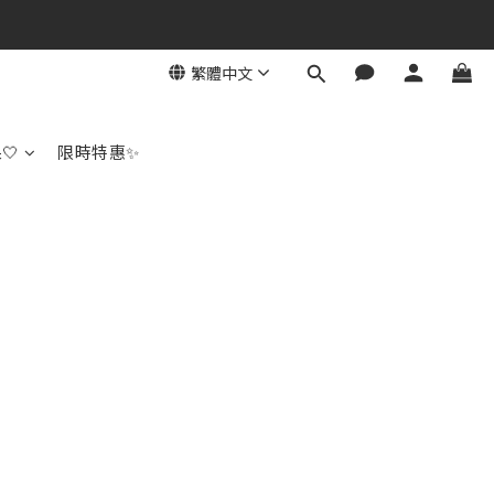
繁體中文
🤍
限時特惠✨