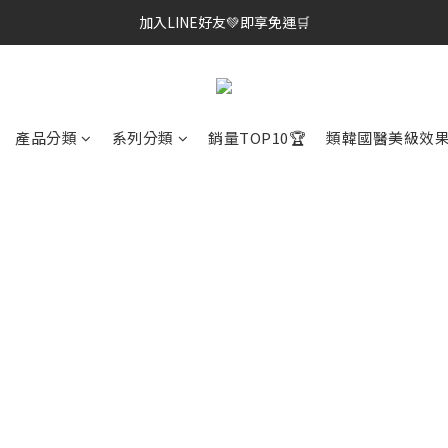
加入LINE好友💚即享免運🛒
棉片冠軍王✨均一價$899
棉片冠軍王✨均一價$899
產品分類
系列分類
銷量TOP10🏆
類韓國醫美級效果