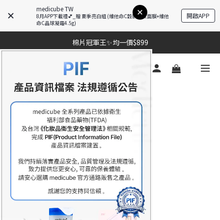
medicube TW
開啟APP
8月APP下載禮💕_贈 夏季亮白組 (維他命C穀胱甘肽面膜+維他
命C晶球凝霜4.5g)
棉片冠軍王✨均一價$899
棉片冠軍王✨均一價$899
夏季深層清潔必備🫧張員瑛洗臉機
加入LINE好友💚即享免運🛒
棉片冠軍王✨均一價$899