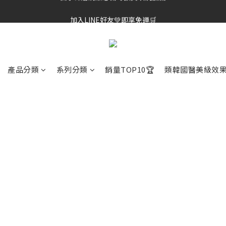
加入LINE好友💚即享免運🛒
棉片冠軍王✨均一價$899
棉片冠軍王✨均一價$899
產品分類
系列分類
銷量TOP10🏆
類韓國醫美級效果