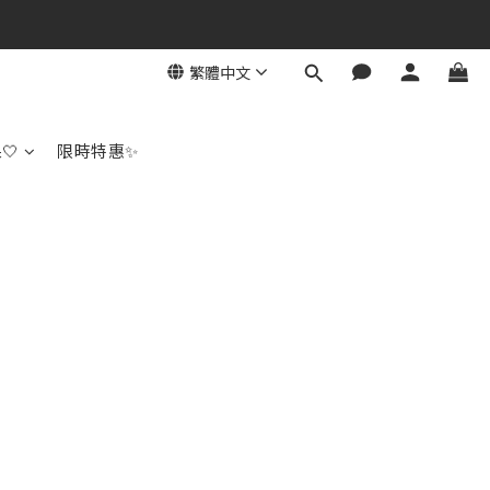
繁體中文
🤍
限時特惠✨