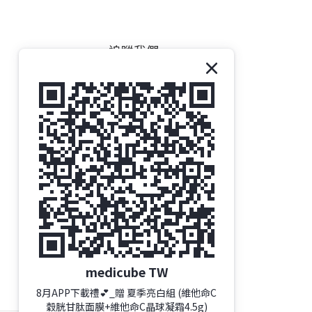
追蹤我們
medicube TW
8月APP下載禮💕_贈 夏季亮白組 (維他命C
穀胱甘肽面膜+維他命C晶球凝霜4.5g)