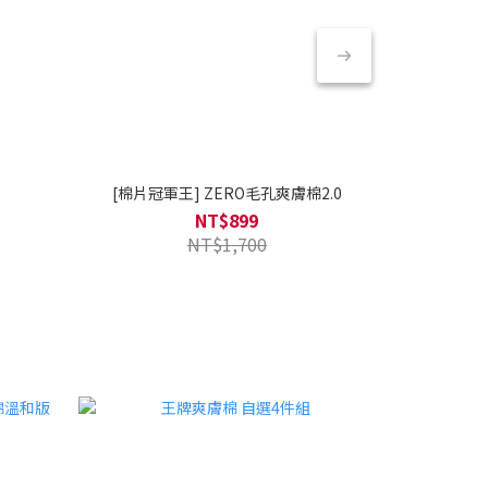
[棉片冠軍王] ZERO毛孔爽膚棉2.0
PDR
NT$899
NT$1,700
TOP 9