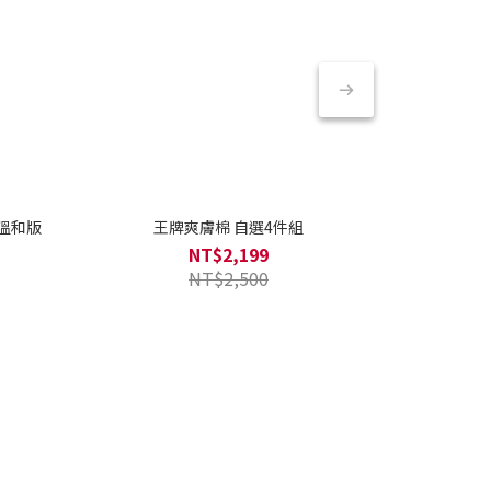
棉溫和版
王牌爽膚棉 自選4件組
[韓國藥
NT$2,199
NT$2,500