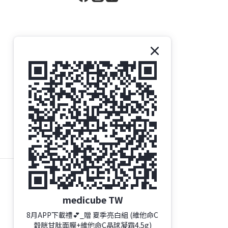
medicube TW
8月APP下載禮💕_贈 夏季亮白組 (維他命C
穀胱甘肽面膜+維他命C晶球凝霜4.5g)