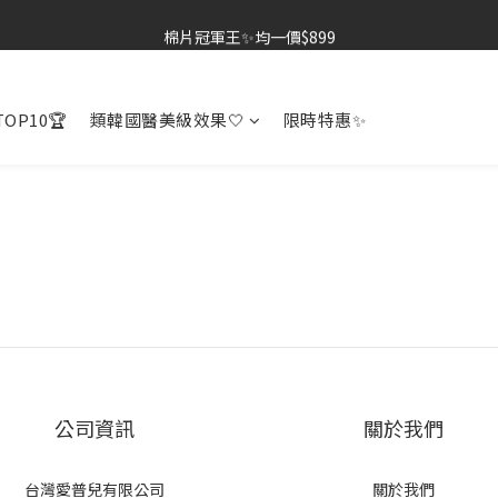
棉片冠軍王✨均一價$899
棉片冠軍王✨均一價$899
夏季深層清潔必備🫧張員瑛洗臉機
OP10🏆
類韓國醫美級效果🤍
限時特惠✨
加入LINE好友💚即享免運🛒
棉片冠軍王✨均一價$899
公司資訊
關於我們
台灣愛普兒有限公司
關於我們