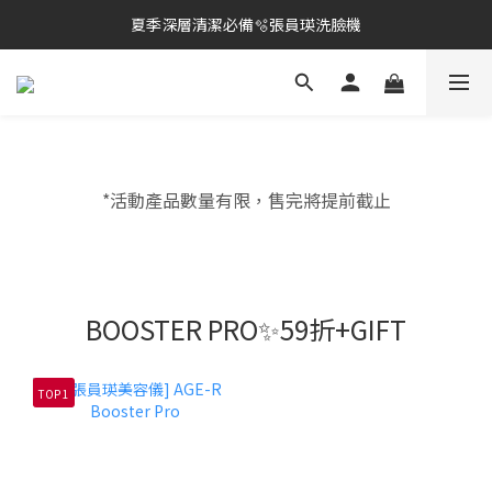
夏季深層清潔必備🫧張員瑛洗臉機
棉片冠軍王✨均一價$899
加入LINE好友💚即享免運🛒
棉片冠軍王✨均一價$899
*活動產品數量有限，售完將提前截止
BOOSTER PRO✨59折+GIFT
TOP 1