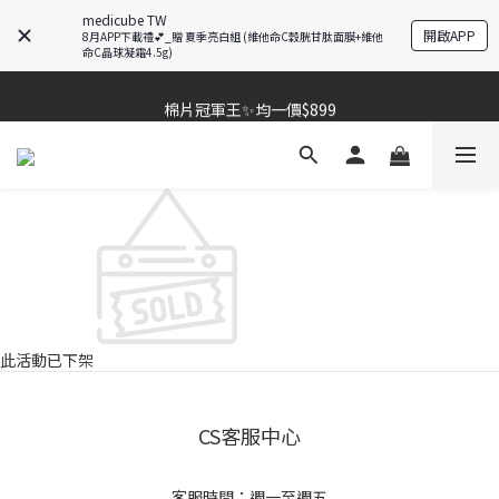
夏季深層清潔必備🫧張員瑛洗臉機
medicube TW
開啟APP
8月APP下載禮💕_贈 夏季亮白組 (維他命C穀胱甘肽面膜+維他
加入LINE好友💚即享免運🛒
命C晶球凝霜4.5g)
棉片冠軍王✨均一價$899
棉片冠軍王✨均一價$899
此活動已下架
CS客服中心
客服時間：週一至週五