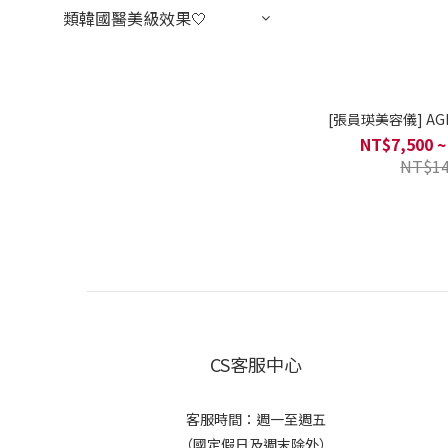
類韓國醫美級效果🤍
[張員瑛美容儀] AGE-
NT$7,500 ~
NT$14
CS客服中心
客服時間：週一至週五
（國定假日及週末除外）