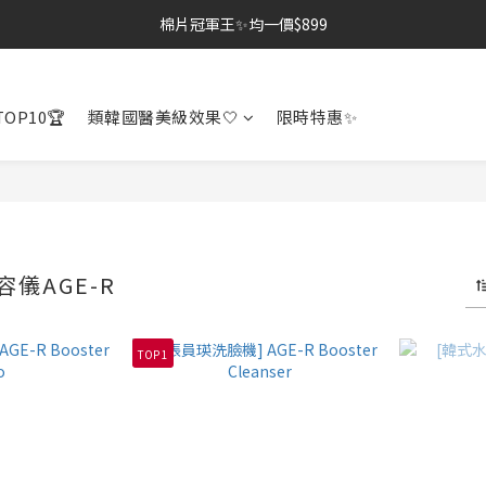
棉片冠軍王✨均一價$899
棉片冠軍王✨均一價$899
夏季深層清潔必備🫧張員瑛洗臉機
OP10🏆
類韓國醫美級效果🤍
限時特惠✨
加入LINE好友💚即享免運🛒
棉片冠軍王✨均一價$899
容儀AGE-R
TOP 1