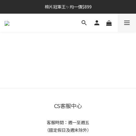
棉片冠軍王✨均一價$899
棉片冠軍王✨均一價$899
夏季深層清潔必備🫧張員瑛洗臉機
加入LINE好友💚即享免運🛒
棉片冠軍王✨均一價$899
CS客服中心
客服時間：週一至週五
（國定假日及週末除外）