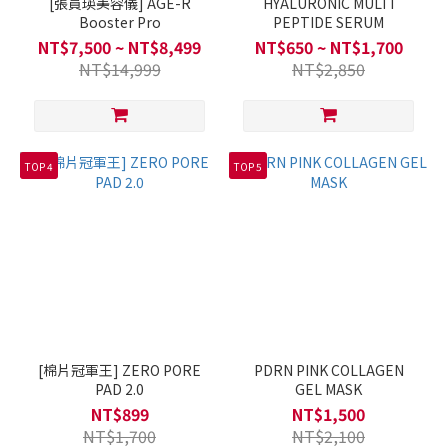
[張員瑛美容儀] AGE-R
HYALURONIC MULTI
Booster Pro
PEPTIDE SERUM
NT$7,500 ~ NT$8,499
NT$650 ~ NT$1,700
NT$14,999
NT$2,850
TOP 4
TOP 5
[棉片冠軍王] ZERO PORE
PDRN PINK COLLAGEN
PAD 2.0
GEL MASK
NT$899
NT$1,500
NT$1,700
NT$2,100