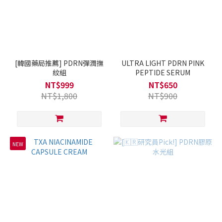
[韓國藥局推薦] PDRN彈潤撫
ULTRA LIGHT PDRN PINK
紋組
PEPTIDE SERUM
NT$999
NT$650
NT$1,800
NT$900
NEW