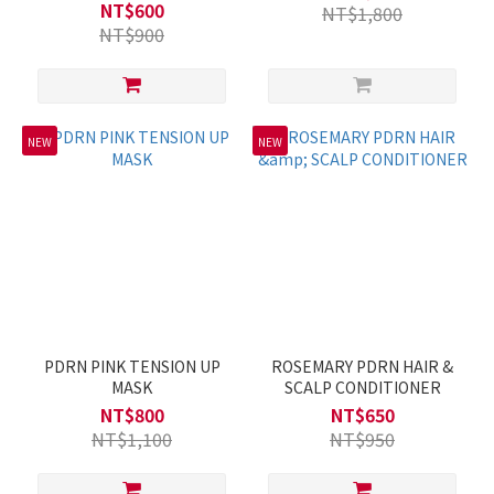
NT$600
NT$1,800
NT$900
NEW
NEW
PDRN PINK TENSION UP
ROSEMARY PDRN HAIR &
MASK
SCALP CONDITIONER
NT$800
NT$650
NT$1,100
NT$950