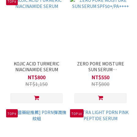
TOP 8
KOJIC ACID TURMERIC
ZERO PORE MOISTURE
NIACINAMIDE SERUM
SUN SERUM
SPF50+/PA++++
NT$800
NT$550
NT$1,150
NT$800
TOP 9
TOP 10