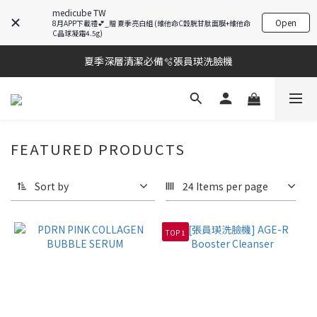
medicube TW
Open
8月APP下載禮💕_贈 夏季亮白組 (維他命C穀胱甘肽面膜+維他命
酷暑對策🧬PDRN修護方案五折起
C晶球凝霜4.5g)
夏季深層清潔必備🫧張員瑛洗臉機
酷暑對策🧬PDRN修護方案五折起
加入LINE好友💚即享免運🛒
酷暑對策🧬PDRN修護方案五折起
FEATURED PRODUCTS
Sort by
24 Items per page
TOP 1