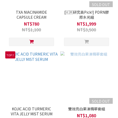
SOLD OUT
TXA NIACINAMIDE
[🇰🇷​研究員Pick!] PDRN膠
CAPSULE CREAM
原水光組
NT$780
NT$1,999
NT$1,100
NT$3,500
TOP 7
SOLD OUT
KOJIC ACID TURMERIC
雙效亮白果凍精華套組
VITA JELLY MIST SERUM
NT$1,080