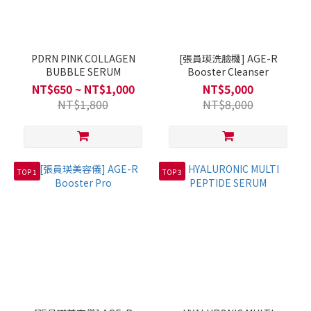
PDRN PINK COLLAGEN
[張員瑛洗臉機] AGE-R
BUBBLE SERUM
Booster Cleanser
NT$650 ~ NT$1,000
NT$5,000
NT$1,800
NT$8,000
TOP 1
TOP 3