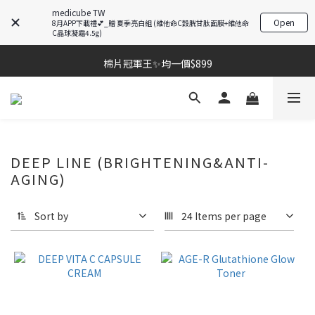
medicube TW
Open
8月APP下載禮💕_贈 夏季亮白組 (維他命C穀胱甘肽面膜+維他命
C晶球凝霜4.5g)
棉片冠軍王✨均一價$899
棉片冠軍王✨均一價$899
夏季深層清潔必備🫧張員瑛洗臉機
加入LINE好友💚即享免運🛒
棉片冠軍王✨均一價$899
DEEP LINE (BRIGHTENING&ANTI-
AGING)
Sort by
24 Items per page