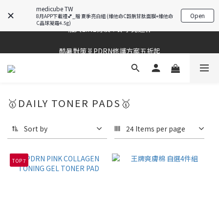
夏季深層清潔必備🫧張員瑛洗臉機
medicube TW
Open
8月APP下載禮💕_贈 夏季亮白組 (維他命C穀胱甘肽面膜+維他命
加入LINE好友💚即享免運🛒
C晶球凝霜4.5g)
酷暑對策🧬PDRN修護方案五折起
酷暑對策🧬PDRN修護方案五折起
🥇DAILY TONER PADS🥇
Sort by
24 Items per page
TOP 7