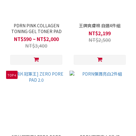
PDRN PINK COLLAGEN
王牌爽膚棉 自選4件組
TONING GEL TONER PAD
NT$2,199
NT$590 ~ NT$2,000
NT$2,500
NT$3,400
TOP 4