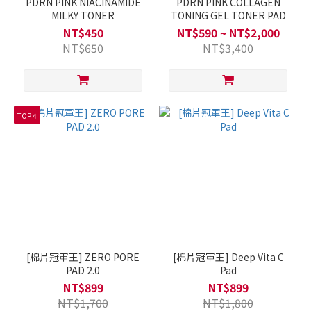
PDRN PINK NIACINAMIDE
PDRN PINK COLLAGEN
MILKY TONER
TONING GEL TONER PAD
NT$450
NT$590 ~ NT$2,000
NT$650
NT$3,400
TOP 4
[棉片冠軍王] ZERO PORE
[棉片冠軍王] Deep Vita C
PAD 2.0
Pad
NT$899
NT$899
NT$1,700
NT$1,800