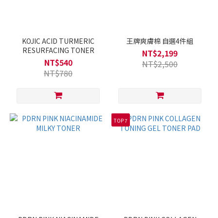
KOJIC ACID TURMERIC
王牌爽膚棉 自選4件組
RESURFACING TONER
NT$2,199
NT$540
NT$2,500
NT$780
TOP 7