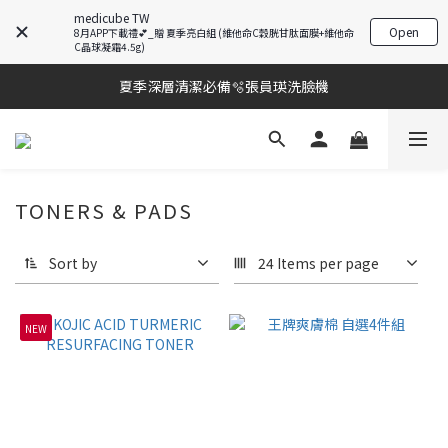
medicube TW
Open
8月APP下載禮💕_贈 夏季亮白組 (維他命C穀胱甘肽面膜+維他命
棉片冠軍王✨均一價$899
C晶球凝霜4.5g)
夏季深層清潔必備🫧張員瑛洗臉機
棉片冠軍王✨均一價$899
加入LINE好友💚即享免運🛒
棉片冠軍王✨均一價$899
TONERS & PADS
Sort by
24 Items per page
NEW